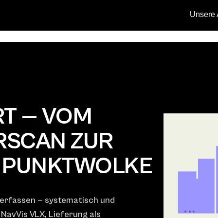
Unsere 
RT — VOM
RSCAN ZUR
N PUNKTWOLKE
 erfassen — systematisch und
NavVis VLX, Lieferung als