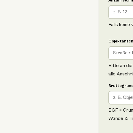
Anzahl Wohn
Falls keine
Objektansch
Bitte an di
alle Anschr
Bruttogrund
BGF = Grund
Wände & T