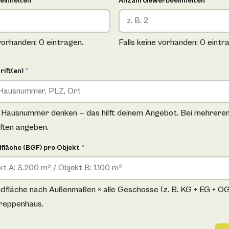
einheiten
*
Anzahl Gewerbeeinheiten
*
 vorhanden: 0 eintragen.
Falls keine vorhanden: 0 eintr
rift(en)
*
e Hausnummer denken — das hilft deinem Angebot. Bei mehrere
iften angeben.
fläche (BGF) pro Objekt
*
fläche nach Außenmaßen × alle Geschosse (z. B. KG + EG + OG +
reppenhaus.