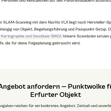
ht Personen und Kennzeichen auf den Panoramabildern automati
m SLAM-Scanning mit dem NavVis VLX liegt nach Hersteller-Spe
— abhängig von Objekt, Begehungsführung und Passpunkt-Setup.
 Kartographie und Geodäsie (BKG)
. Unsere Scandaten setzen 
e, die für deine Folgeplanung gebraucht wird.
Angebot anfordern — Punktwolke f
Erfurter Objekt
ngaben reichen für ein konkretes Angebot. Zeitnah und unverbi