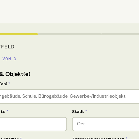
TFELD
 VON 3
& Objekt(e)
(en)
*
kte
*
Stadt
*