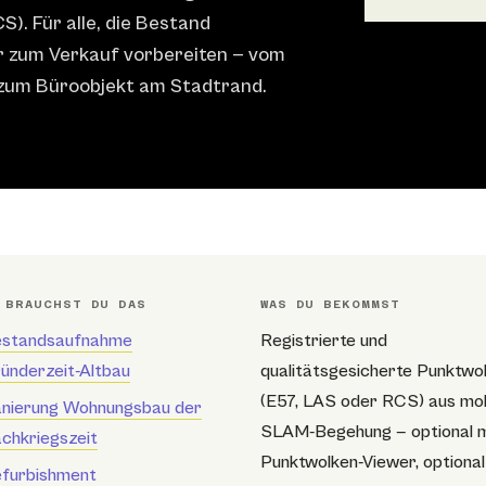
S). Für alle, die Bestand
er zum Verkauf vorbereiten — vom
 zum Büroobjekt am Stadtrand.
 BRAUCHST DU DAS
WAS DU BEKOMMST
standsaufnahme
Registrierte und
ünderzeit-Altbau
qualitätsgesicherte Punktwo
(E57, LAS oder RCS) aus mob
nierung Wohnungsbau der
SLAM-Begehung — optional m
chkriegszeit
Punktwolken-Viewer, optional
furbishment