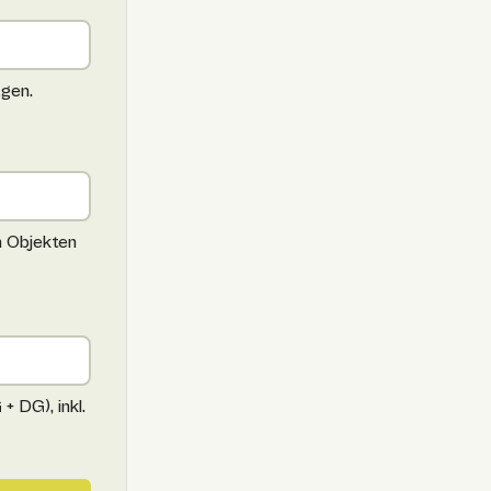
agen.
n Objekten
 DG), inkl.