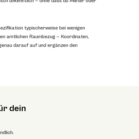
sch unkenntlich — ohne dass du Mieter oder
zifikation typischerweise bei wenigen
 Den amtlichen Raumbezug — Koordinaten,
genau darauf auf und ergänzen den
ür dein
ndlich.