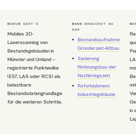
WORUM GEHT’S
WANN BRAUCHST DU
WA
DAS
Mobiles 3D-
Re
Bestandsaufnahme
Laserscanning von
qu
Gründerzeit-Altbau
Bestandsgebäuden in
Pu
Sanierung
Münster und Umland —
LA
Wohnungsbau der
registrierte Punktwolke
mo
Nachkriegszeit
(E57, LAS oder RCS) als
Be
belastbare
mi
Refurbishment
Bestandsdatengrundlage
Vie
Industriegebäude
für die weiteren Schritte.
Ge
in 
La