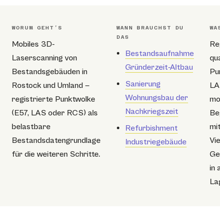
WORUM GEHT’S
WANN BRAUCHST DU
WA
DAS
Mobiles 3D-
Re
Bestandsaufnahme
Laserscanning von
qu
Gründerzeit-Altbau
Bestandsgebäuden in
Pu
Sanierung
Rostock und Umland —
LA
Wohnungsbau der
registrierte Punktwolke
mo
Nachkriegszeit
(E57, LAS oder RCS) als
Be
belastbare
mi
Refurbishment
Bestandsdatengrundlage
Vie
Industriegebäude
für die weiteren Schritte.
Ge
in 
La