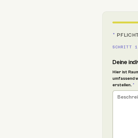
*
PFLICH
SCHRITT 1
Deine ind
Hier ist Rau
umfassend wi
erstellen.
*