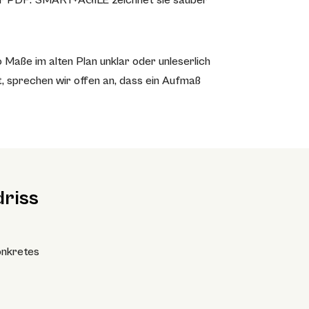
oder PDF. SMART+AGILE zeichnet sie sauber
o Maße im alten Plan unklar oder unleserlich
t, sprechen wir offen an, dass ein Aufmaß
driss
onkretes