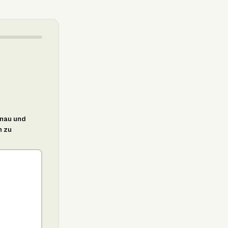
enau und
h zu