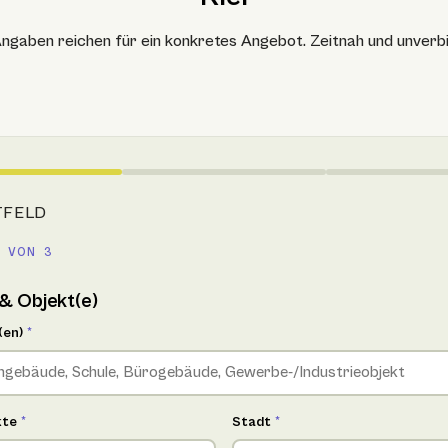
ngaben reichen für ein konkretes Angebot. Zeitnah und unverbi
TFELD
 VON 3
& Objekt(e)
(en)
*
kte
*
Stadt
*