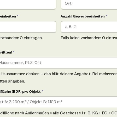
einheiten
*
Anzahl Gewerbeeinheiten
*
 vorhanden: 0 eintragen.
Falls keine vorhanden: 0 eintr
rift(en)
*
e Hausnummer denken — das hilft deinem Angebot. Bei mehrere
iften angeben.
fläche (BGF) pro Objekt
*
fläche nach Außenmaßen × alle Geschosse (z. B. KG + EG + OG +