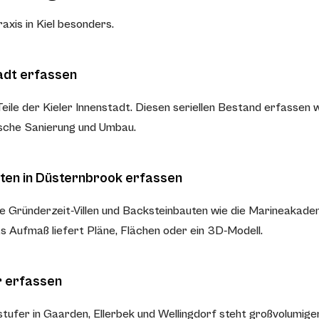
xis in Kiel besonders.
adt erfassen
le der Kieler Innenstadt. Diesen seriellen Bestand erfassen wi
ische Sanierung und Umbau.
uten in Düsternbrook erfassen
e Gründerzeit-Villen und Backsteinbauten wie die Marineakade
as Aufmaß liefert Pläne, Flächen oder ein 3D-Modell.
r erfassen
ufer in Gaarden, Ellerbek und Wellingdorf steht großvolumige