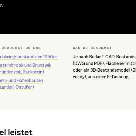
r.
 BRAUCHST DU DAS
WAS DU BEKOMMST
chkriegsbestand der 1950er
Je nach Bedarf: CAD-Bestands
(DWG und PDF), Flächenermitt
sternbrook und Brunswik
oder ein 3D-Bestandsmodell (B
ründerzeit, Backstein)
ready), aus einer Erfassung.
rft- und Hafenbauten
aarden, Ostufer)
l leistet