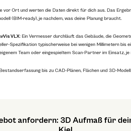
vor Ort und werten die Daten direkt für dich aus. Das Ergebn
dell (BIM-ready), je nachdem, was deine Planung braucht.
vVis VLX
: Ein Vermesser durchläuft das Gebäude, die Geometr
ller-Spezifikation typischerweise bei wenigen Millimetern bis e
it eigenem Team oder eingespieltem Scan-Partner im Einsatz, je
r Bestandserfassung bis zu CAD-Plänen, Flächen und 3D-Model
ebot anfordern: 3D Aufmaß für dein
Kiel