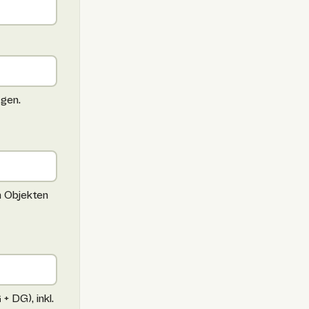
agen.
n Objekten
 DG), inkl.