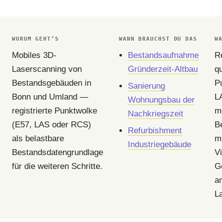
WORUM GEHT’S
WANN BRAUCHST DU DAS
W
Mobiles 3D-
Bestandsaufnahme
Re
Laserscanning von
Gründerzeit-Altbau
qu
Bestandsgebäuden in
P
Sanierung
Bonn und Umland —
L
Wohnungsbau der
registrierte Punktwolke
m
Nachkriegszeit
(E57, LAS oder RCS)
B
Refurbishment
als belastbare
m
Industriegebäude
Bestandsdatengrundlage
Vi
für die weiteren Schritte.
G
a
L