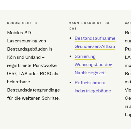
WORUM GEHT’S
WANN BRAUCHST DU
WA
DAS
Mobiles 3D-
Re
Bestandsaufnahme
Laserscanning von
qu
Gründerzeit-Altbau
Bestandsgebäuden in
Pu
Sanierung
Köln und Umland —
LA
Wohnungsbau der
registrierte Punktwolke
mo
Nachkriegszeit
(E57, LAS oder RCS) als
Be
belastbare
mi
Refurbishment
Bestandsdatengrundlage
Vie
Industriegebäude
für die weiteren Schritte.
Ge
in 
La