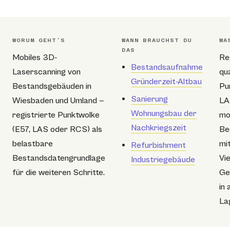
WORUM GEHT’S
WANN BRAUCHST DU
WA
DAS
Mobiles 3D-
Re
Bestandsaufnahme
Laserscanning von
qu
Gründerzeit-Altbau
Bestandsgebäuden in
Pu
Sanierung
Wiesbaden und Umland —
LA
Wohnungsbau der
registrierte Punktwolke
mo
Nachkriegszeit
(E57, LAS oder RCS) als
Be
belastbare
mi
Refurbishment
Bestandsdatengrundlage
Vie
Industriegebäude
für die weiteren Schritte.
Ge
in 
La