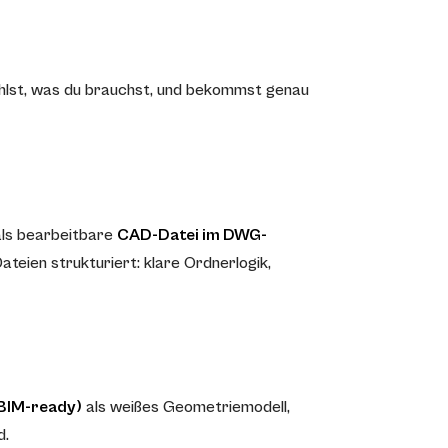
hlst, was du brauchst, und bekommst genau
als bearbeitbare
CAD-Datei im DWG-
ateien strukturiert: klare Ordnerlogik,
BIM-ready)
als weißes Geometriemodell,
d.