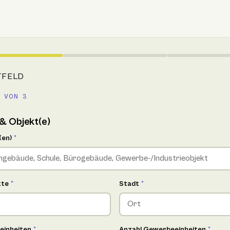
TFELD
 VON 3
& Objekt(e)
(en)
*
kte
*
Stadt
*
einheiten
*
Anzahl Gewerbeeinheiten
*