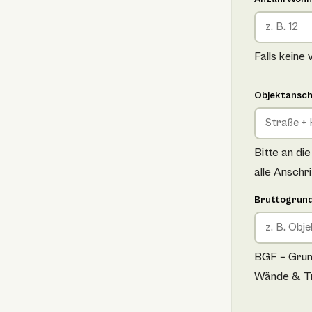
Falls keine
Objektansch
Bitte an di
alle Anschr
Bruttogrund
BGF = Grund
Wände & T