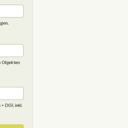
agen.
n Objekten
 DG), inkl.