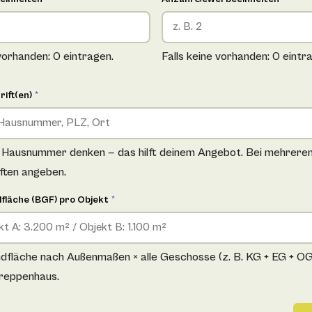
 vorhanden: 0 eintragen.
Falls keine vorhanden: 0 eintr
rift(en)
*
e Hausnummer denken — das hilft deinem Angebot. Bei mehrere
iften angeben.
fläche (BGF) pro Objekt
*
fläche nach Außenmaßen × alle Geschosse (z. B. KG + EG + OG +
reppenhaus.