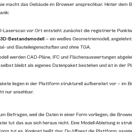
 sie macht das Gebäude im Browser ansprechbar. Hinter dem Bi
anik:
Laserscan vor Ort entsteht zunächst die registrierte Punktw
3D-Bestandsmodell
— ein weißes Geometriemodell, angelehn
al- und Bauteileigenschaften und ohne TGA.
dell werden CAD-Pläne, IFC und Flächenauswertungen abgelei
selbst bleibt als eigenes Datenpaket bestehen und ist in der P
kete liegen in der Plattform strukturell aufbereitet vor — im 
cht nur ansehbar.
um Befragen, weil die Daten in einer Form vorliegen, die Brow
atei tut das aus sich heraus nicht. Eine Modell-Ableitung in struk
orm tut es. Konkret heißt das: Du öffnest die Plattform, navig