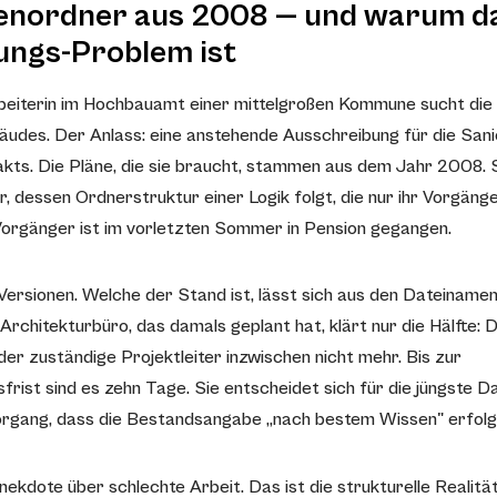
enordner aus 2008 — und warum da
ungs-Problem ist
eiterin im Hochbauamt einer mittelgroßen Kommune sucht die
äudes. Der Anlass: eine anstehende Ausschreibung für die San
kts. Die Pläne, die sie braucht, stammen aus dem Jahr 2008. S
r, dessen Ordnerstruktur einer Logik folgt, die nur ihr Vorgän
Vorgänger ist im vorletzten Sommer in Pension gegangen.
 Versionen. Welche der Stand ist, lässt sich aus den Dateinamen
Architekturbüro, das damals geplant hat, klärt nur die Hälfte: 
 der zuständige Projektleiter inzwischen nicht mehr. Bis zur
rist sind es zehn Tage. Sie entscheidet sich für die jüngste D
rgang, dass die Bestandsangabe „nach bestem Wissen" erfolg
nekdote über schlechte Arbeit. Das ist die strukturelle Realität 