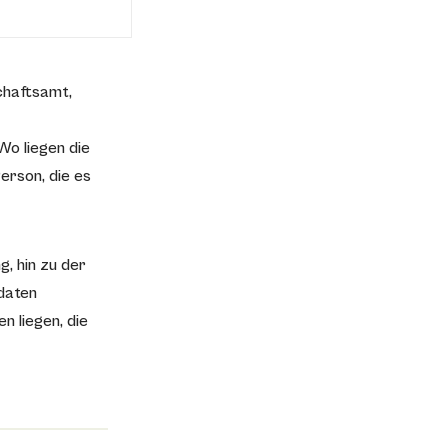
chaftsamt,
Wo liegen die
rson, die es
, hin zu der
sdaten
n liegen, die