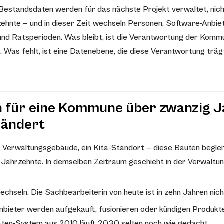
Bestandsdaten werden für das nächste Projekt verwaltet, nicht
ehnte — und in dieser Zeit wechseln Personen, Software-Anbiet
nd Ratsperioden. Was bleibt, ist die Verantwortung der Kommu
. Was fehlt, ist eine Datenebene, die diese Verantwortung träg
h für eine Kommune über zwanzig 
 ändert
in Verwaltungsgebäude, ein Kita-Standort — diese Bauten beglei
ahrzehnte. In demselben Zeitraum geschieht in der Verwaltun
chseln. Die Sachbearbeiterin von heute ist in zehn Jahren nic
bieter werden aufgekauft, fusionieren oder kündigen Produkte
ten-System aus 2010 läuft 2030 selten noch wie gedacht.