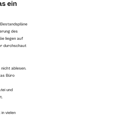
s ein
 Bestandspläne
ierung des
ie liegen auf
ger durchschaut
 nicht ablesen.
Das Büro
atei und
t.
in vielen