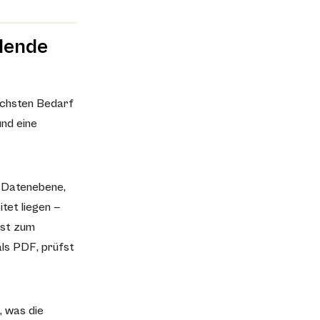
dende
ächsten Bedarf
und eine
e Datenebene,
tet liegen —
rst zum
als PDF, prüfst
 was die