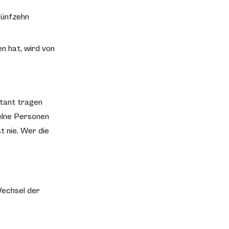
fünfzehn
n hat, wird von
stant tragen
zelne Personen
 nie. Wer die
Wechsel der