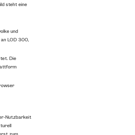
ld steht eine
olke und
t an LOD 300,
tet. Die
lattform
Browser
ser-Nutzbarkeit
turell
ierst zum