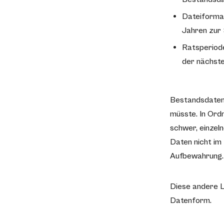
Dateiformat
Jahren zur 
Ratsperiode
der nächste
Bestandsdaten s
müsste. In Ordn
schwer, einzel
Daten nicht im
Aufbewahrung.
Diese andere L
Datenform.