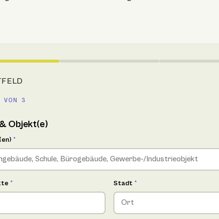
TFELD
 VON 3
& Objekt(e)
(en)
*
kte
*
Stadt
*