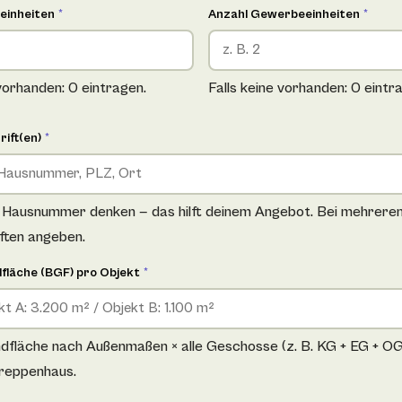
einheiten
*
Anzahl Gewerbeeinheiten
*
 vorhanden: 0 eintragen.
Falls keine vorhanden: 0 eintr
rift(en)
*
e Hausnummer denken — das hilft deinem Angebot. Bei mehrere
iften angeben.
fläche (BGF) pro Objekt
*
fläche nach Außenmaßen × alle Geschosse (z. B. KG + EG + OG +
reppenhaus.