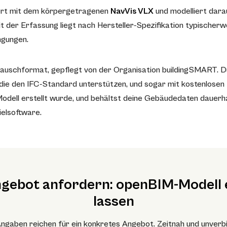
rt mit dem körpergetragenen
NavVis VLX
und modelliert dara
der Erfassung liegt nach Hersteller-Spezifikation typischerwei
ngungen.
stauschformat, gepflegt von der Organisation buildingSMART. Du
e den IFC-Standard unterstützen, und sogar mit kostenlosen 
odell erstellt wurde, und behältst deine Gebäudedaten dauerhaf
ielsoftware.
ngebot anfordern: openBIM-Modell e
lassen
ngaben reichen für ein konkretes Angebot. Zeitnah und unverbi