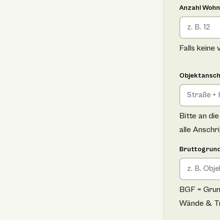
Anzahl Wohn
Falls keine
Objektansch
Bitte an di
alle Anschr
Bruttogrund
BGF = Grund
Wände & T