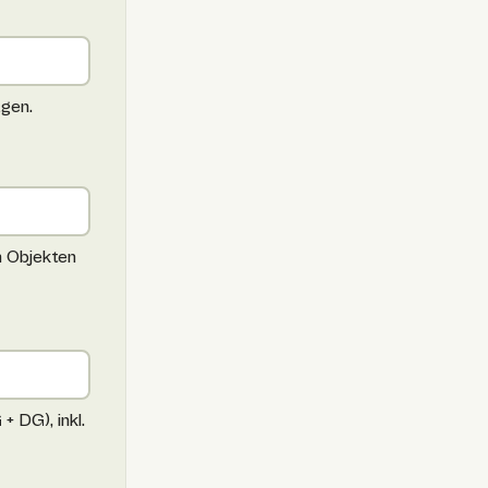
agen.
n Objekten
 DG), inkl.